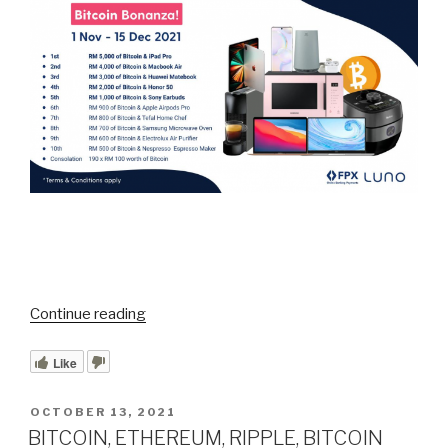
“LUNO
Continue reading
~
AMAZING
Like
BITCOIN
BONANZA
POSTED
OCTOBER 13, 2021
ON
GIVEAWAY”
BITCOIN, ETHEREUM, RIPPLE, BITCOIN