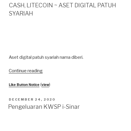
CASH, LITECOIN ~ ASET DIGITAL PATUH
SYARIAH
Aset digital patuh syariah nama diberi.
“BITCOIN,
Continue reading
ETHEREUM,
Like Button Notice
(
view
)
RIPPLE,
BITCOIN
CASH,
POSTED
DECEMBER 24, 2020
ON
LITECOIN
Pengeluaran KWSP i-Sinar
~
ASET
DIGITAL