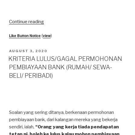
“Pengeluaran
Continue reading
KWSP
Like Button Notice
(
view
)
i-
Sinar”
POSTED
AUGUST 3, 2020
ON
KRITERIA LULUS/GAGAL PERMOHONAN
PEMBIAYAAN BANK (RUMAH/ SEWA-
BELI/ PERIBADI)
Soalan yang sering ditanya, berkenaan permohonan
pembiayaan bank, dari kalangan mereka yang bekerja
sendiri, ialah,
“Orang yang kerja tiada pendapatan
tetap ni, boleh ke lulus kalau mohon pembiayaan