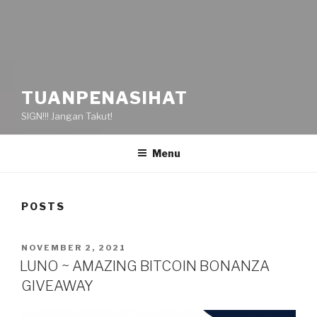
TUANPENASIHAT
SIGN!!! Jangan Takut!
Menu
POSTS
POSTED
NOVEMBER 2, 2021
ON
LUNO ~ AMAZING BITCOIN BONANZA
GIVEAWAY