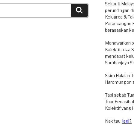
Sekuriti Mala
Search
perundingan d
Keluarga & Ta
Perancangan P
berasaskan ke
Menawarkan pe
Kolektif a.k.
mendapat kelu
Suruhanjaya Se
Skim Halalan-
Haromun pon 
Tapi sebab Tua
TuanPenasihat
Kolektif yang H
Nak tau
lagi
?