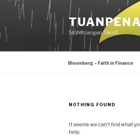
Skip
to
TUANPENA
content
SIGN!!! Jangan Takut!
Bloomberg – Faith in Finance
NOTHING FOUND
It seems we can’t find what yo
help.