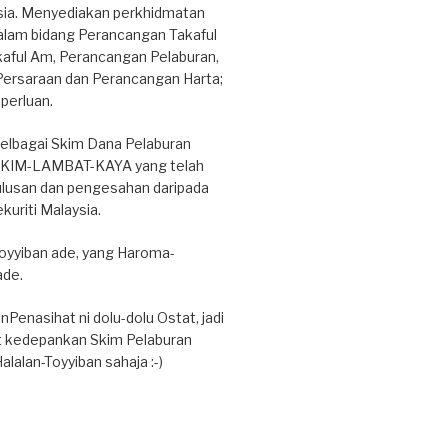
ysia. Menyediakan perkhidmatan
alam bidang Perancangan Takaful
kaful Am, Perancangan Pelaburan,
ersaraan dan Perancangan Harta;
perluan.
lbagai Skim Dana Pelaburan
a SKIM-LAMBAT-KAYA yang telah
lusan dan pengesahan daripada
kuriti Malaysia.
Toyyiban ade, yang Haroma-
ade.
nPenasihat ni dolu-dolu Ostat, jadi
 kedepankan Skim Pelaburan
alalan-Toyyiban sahaja :-)