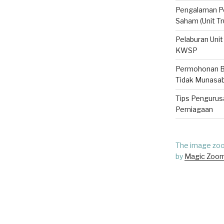
Pengalaman Pe
Saham (Unit Tru
Pelaburan Unit
KWSP
Permohonan Ba
Tidak Munasa
Tips Pengurusa
Perniagaan
The image zoom
by
Magic Zoo