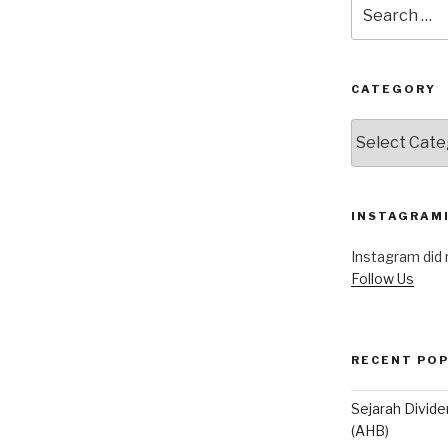
Search
for:
CATEGORY
Category
INSTAGRAMI
Instagram did 
Follow Us
RECENT PO
Sejarah Divid
(AHB)