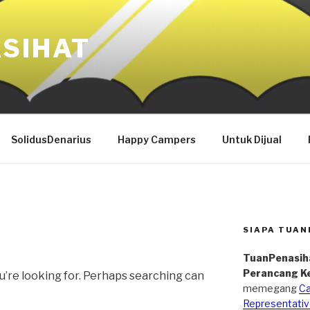
SIHAT
SolidusDenarius
Happy Campers
Untuk Dijual
SIAPA TUAN
TuanPenasih
Perancang K
u’re looking for. Perhaps searching can
memegang
Ca
Representativ